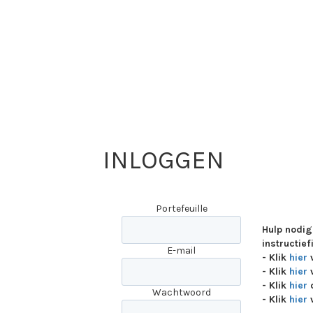
INLOGGEN
Portefeuille
Hulp nodig
instructief
E-mail
- Klik
hier
v
- Klik
hier
v
- Klik
hier
o
Wachtwoord
- Klik
hier
v